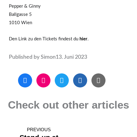
Pepper & Ginny
Ballgasse 5
1010 Wien
Den Link zu den Tickets findest du
hier
.
Published by
Simon
13. Juni 2023
F
I
T
L
E
a
n
w
i
n
c
s
i
n
v
e
t
t
k
e
Check out other articles
b
a
t
e
l
o
g
e
d
o
o
r
r
i
p
k
a
n
e
PREVIOUS
m