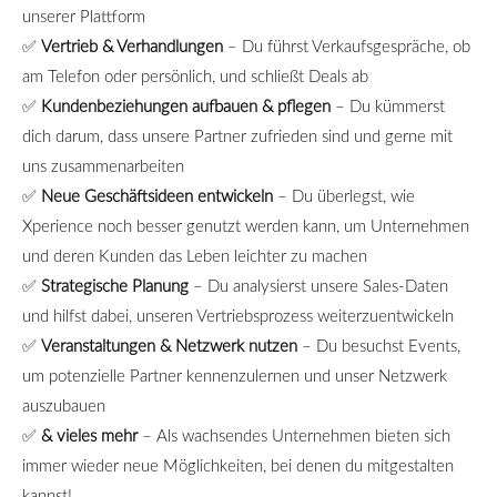
unserer Plattform
✅
Vertrieb & Verhandlungen
–
Du f
ü
hrst Verkaufsgespr
ä
che, ob
am Telefon oder pers
ö
nlich, und schlie
ß
t Deals ab
✅
Kundenbeziehungen aufbauen & pflegen
–
Du k
ü
mmerst
dich darum, dass unsere Partner zufrieden sind und gerne mit
uns zusammenarbeiten
✅
Neue Gesch
ä
ftsideen entwickeln
–
Du
ü
berlegst, wie
Xperience noch besser genutzt werden kann, um Unternehmen
und deren Kunden das Leben leichter zu machen
✅
Strategische Planung
–
Du analysierst unsere Sales-Daten
und hilfst dabei, unseren Vertriebsprozess weiterzuentwickeln
✅
Veranstaltungen & Netzwerk nutzen
–
Du besuchst Events,
um potenzielle Partner kennenzulernen und unser Netzwerk
auszubauen
✅
& vieles mehr
–
Als wachsendes Unternehmen bieten sich
immer wieder neue M
ö
glichkeiten, bei denen du mitgestalten
kannst!