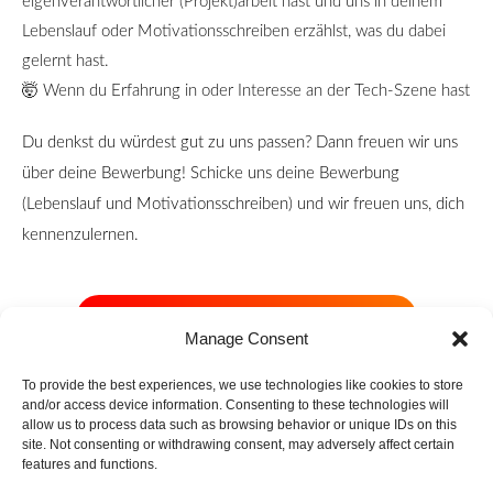
eigenverantwortlicher (Projekt)arbeit hast und uns in deinem
Lebenslauf oder Motivationsschreiben erzählst, was du dabei
gelernt hast.
🤯
Wenn du Erfahrung in oder Interesse an der Tech-Szene hast
Du denkst du würdest gut zu uns passen? Dann freuen wir uns
über deine Bewerbung! Schicke uns deine Bewerbung
(Lebenslauf und Motivationsschreiben) und wir freuen uns, dich
kennenzulernen.
Schicke uns deine Bewerbung!
Manage Consent
To provide the best experiences, we use technologies like cookies to store
and/or access device information. Consenting to these technologies will
allow us to process data such as browsing behavior or unique IDs on this
site. Not consenting or withdrawing consent, may adversely affect certain
F
I
T
L
E
features and functions.
a
n
i
i
n