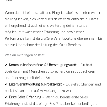
Wenn du mit Leidenschaft und Ehrgeiz dabei bist, bieten wir dir
die Möglichkeit, dich kontinuierlich weiterzuentwickeln. Damit
einhergehend ist auch eine Erweiterung deiner Stunden
möglich! Mit wachsender Erfahrung und bewiesener
Performance kannst du größere Verantwortung übernehmen, bis
hin zur Übernahme der Leitung des Sales Bereichs.
Was du mitbringen solltest
✔
Kommunikationsst
ä
rke &
Ü
berzeugungskraft
–
Du hast
Spa
ß
daran, mit Menschen zu sprechen, kannst gut zuh
ö
ren
und
ü
berzeugst mit deiner Art
✔
Eigenverantwortung & Proaktivit
ä
t
–
Du siehst Chancen und
packst sie an, ohne auf Anweisungen zu warten
✔
Erste Sales Erfahrung
– Wenn du bereits erste Sales
Erfahrung hast, ist das ein großes Plus, aber kein unbedingtes