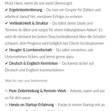
Must Have, wenn du uns sonst überzeugst
✔
Ergebnisorientierung
–
Du hast ein Gesp
ü
r f
ü
r Zahlen und
arbeitest darauf hin, messbare Erfolge zu erzielen
✔
Verl
ä
sslichkeit & Struktur
–
Du h
ä
ltst deine Deals und
Termine im Blick und sorgst f
ü
r einen reibungslosen Ablauf. Es
wird dir niemand bei jedem Step kontrollierend über die Schulter
schauen, dein Progress wird lediglich bei Check-ins besprochen
✔
Neugier & Lernbereitschaft
–
Du willst verstehen, wie
Unternehmen ticken, und lernst gerne dazu
✔
Deutsch & Englisch Kenntnisse
–
Du kannst sicher auf
Deutsch und Englisch kommunizieren
Was du von uns bekommst
✨
Freie Zeiteinteilung & Remote-Work
– Arbeite, wann und wo
es für dich passt
✨
Hands-on Startup-Erfahrung
– Packe in einem Startup mit an